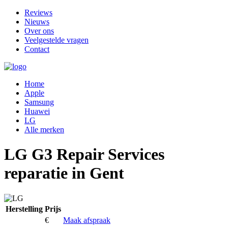
Reviews
Nieuws
Over ons
Veelgestelde vragen
Contact
Home
Apple
Samsung
Huawei
LG
Alle merken
LG G3 Repair Services
reparatie in Gent
Herstelling
Prijs
€
Maak afspraak