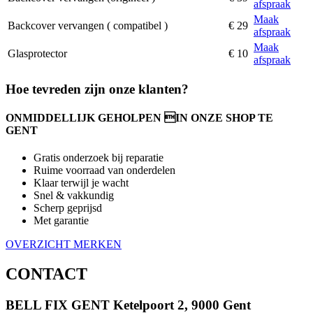
afspraak
Maak
Backcover vervangen ( compatibel )
€ 29
afspraak
Maak
Glasprotector
€ 10
afspraak
Hoe tevreden zijn onze klanten?
ONMIDDELLIJK GEHOLPEN IN ONZE SHOP TE
GENT
Gratis onderzoek bij reparatie
Ruime voorraad van onderdelen
Klaar terwijl je wacht
Snel & vakkundig
Scherp geprijsd
Met garantie
OVERZICHT MERKEN
CONTACT
BELL FIX GENT
Ketelpoort 2, 9000 Gent