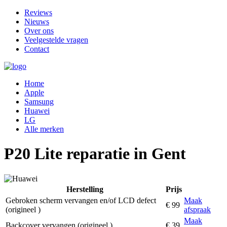
Reviews
Nieuws
Over ons
Veelgestelde vragen
Contact
Home
Apple
Samsung
Huawei
LG
Alle merken
P20 Lite reparatie in Gent
Herstelling
Prijs
Gebroken scherm vervangen en/of LCD defect
Maak
€ 99
(origineel )
afspraak
Maak
Backcover vervangen (origineel )
€ 39